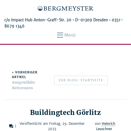
c/o Impact Hub Anton-Graff-Str. 20 • D-01309 Dresden •
0351-
8679 1346
Menü
‹ VORHERIGER
ARTIKEL
ZUR BLOG-STARTSEITE
Ausgewählte
Referenzen
Buildingtech Görlitz
Veröffentlicht am Freitag, 29. Dezember
von
Heinrich
forum
|
2023
Leuschner