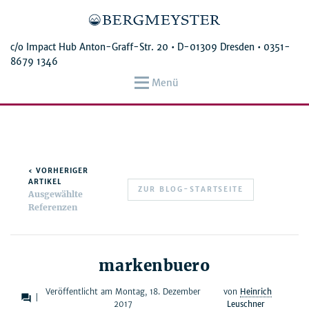
c/o Impact Hub Anton-Graff-Str. 20 • D-01309 Dresden •
0351-
8679 1346
Menü
‹ VORHERIGER
ARTIKEL
ZUR BLOG-STARTSEITE
Ausgewählte
Referenzen
markenbuero
Veröffentlicht am Montag, 18. Dezember
von
Heinrich
forum
|
2017
Leuschner